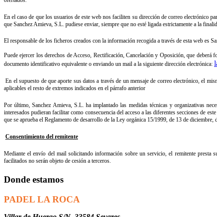
ofertados.
En el caso de que los usuarios de este web nos faciliten su dirección de correo electrónico 
que Sanchez Amieva, S.L. pudiese enviar, siempre que no esté ligada estrictamente a la finalida
El responsable de los ficheros creados con la información recogida a través de esta web es 
Puede ejercer los derechos de Acceso, Rectificación, Cancelación y Oposición, que deberá f
documento identificativo equivalente o enviando un mail a la siguiente dirección electrónica:
En el supuesto de que aporte sus datos a través de un mensaje de correo electrónico, el mism
aplicables el resto de extremos indicados en el párrafo anterior
Por último, Sanchez Amieva, S.L. ha implantado las medidas técnicas y organizativas necesa
interesados pudieran facilitar como consecuencia del acceso a las diferentes secciones de es
que se aprueba el Reglamento de desarrollo de la Ley orgánica 15/1999, de 13 de diciembre, d
Consentimiento del remitente
Mediante el envío del mail solicitando información sobre un servicio, el remitente presta 
facilitados no serán objeto de cesión a terceros.
Donde estamos
PADEL LA ROCA
Villar de Huergo S/N. 33584 Sevares